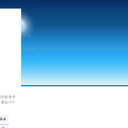
자닷컴/호주
 폼입니다.