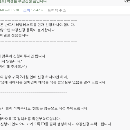
프] 학생들 수강신청 폼입니다.
9-03-26 16:30
조회
: 294232
트랙백 주소
ㅡㅡㅡㅡㅡㅡㅡㅡㅡㅡㅡㅡㅡㅡㅡㅡㅡㅡㅡㅡㅡㅡㅡ
은 반드시 레벨테스트를 먼저 신청하셔야 합니다.
않으면 수강신청 등록이 불가합니다.
메일로 전송됩니다.
ㅡㅡㅡㅡㅡㅡㅡㅡㅡㅡㅡㅡㅡㅡㅡㅡㅡㅡㅡㅡㅡㅡㅡ
에 맞추어 신청해주시면 됩니다.
리지 않습니다.*
성 해 주세요.^^)
의 경우 귀국 2개월 안에 신청 하셔야만 하며,
학생에 대해서는 전화영어 혜택을 적용 받으실수 없음을 알려 드립니다.
==================================
드시 함께 적어주세요./성함은 영문으로 작성 부탁드립니다.
:
카카오톡 ID 검색허용 확인부탁드립니다.
업진행이 안되오니 카카오톡 ID를 필히 생성하시고 수강신청 부탁드립니다.