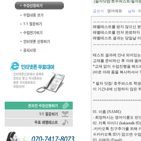
[필자닷컴/호주퍼스트/필자캠
글쓴이
:
영어에듀
날짜
: 0
ㅡㅡㅡㅡㅡㅡㅡㅡㅡㅡㅡㅡ
레벨테스트를 받지 않으신 분
레벨테스트를 먼저 완료하지 
레벨테스트 결과는 당일날 이
ㅡㅡㅡㅡㅡㅡㅡㅡㅡㅡㅡㅡ
테스트 결과에 안내 되어있는
교재를 준비하신 후 아래 폼
*교재 없이 수업진행을 해드
(바로 아래 폼을 복사하셔서 작
* 필자 닷컴/ 호주퍼스트 학생
이 기간내에 신청하지 않은 
=====================
01. 이름 (NAME):
- 희망하시는 영어이름도 반
02. 카톡 아이디 (kakaotalk ID)
-카카오톡 친구추가를 위해 
※카카오톡 ID가 없으면 수
03. 이메일 (Email):