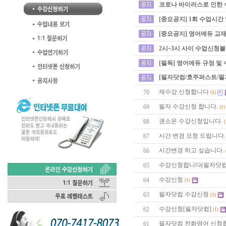
코로나 바이러스로 인한 
[중요공지] 1회 수업시간
[중요공지] 영어에듀 교재
2시~3시 사이 수업신청
[필독] 영어에듀 규정 및
[필자닷컴/호주퍼스트/필
재수강 신청합니다
70
(1)
필자 수강신청 합니다.
69
(1)
권소은 수강신청입니다.
68
(
시간 변경 요청 드립니다.
67
시간변경 하고 싶습니다.
66
수강신청합니다(필자닷컴
65
수강신청
64
(1)
필자닷컴 수강신청
63
(1)
수강신청[필자닷컴]
62
(1)
필자닷컴 전화영어 신청
61