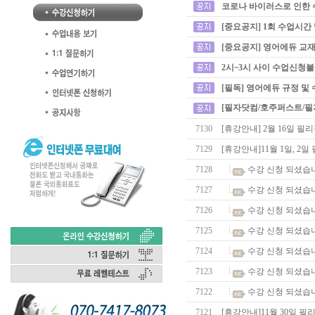
코로나 바이러스로 인한 
[중요공지] 1회 수업시간
[중요공지] 영어에듀 교재
2시~3시 사이 수업신청
[필독] 영어에듀 규정 및
[필자닷컴/호주퍼스트/필
7130
[휴강안내] 2월 16일 
7129
[휴강안내]11월 1일, 2
7128
수강 신청 되셨습
7127
수강 신청 되셨습
7126
수강 신청 되셨습
7125
수강 신청 되셨습
7124
수강 신청 되셨습
7123
수강 신청 되셨습
7122
수강 신청 되셨습
7121
[휴강안내]11월 30일 