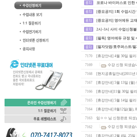
코로나 바이러스로 인한 
[중요공지] 1회 수업시간
[중요공지] 영어에듀 교재
2시~3시 사이 수업신청
[필독] 영어에듀 규정 및
[필자닷컴/호주퍼스트/필
7170
[휴강안내] 4월 30일 
7169
수강 신청 되셨습
7168
[현지공휴일안내]2011년 
7167
[휴강안내] 5월 13일 (
7166
[휴강안내]11월 30일 
7165
[휴강안내] 5월 14일 
7164
[휴강안내] 8월12일(월),
7163
임ㅇㅇ 님 신청완료 되셨
수강 신청 되셨습
7162
7161
[휴강안내] 2월 4일, 2