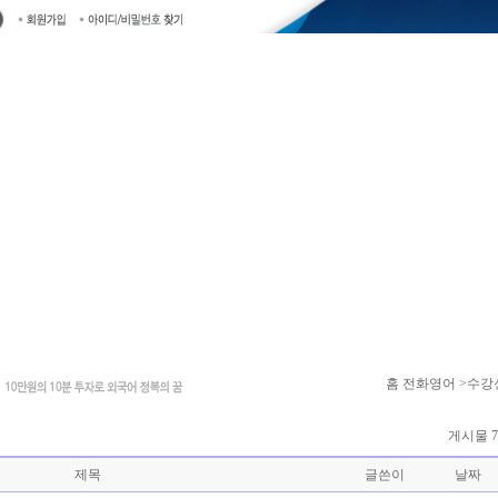
홈
전화영어 >수강
게시물 7
제목
글쓴이
날짜