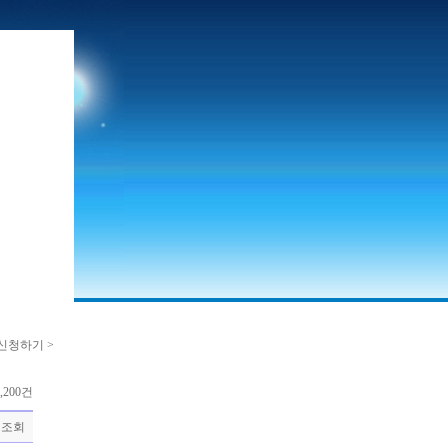
신청하기 >
,200건
조회