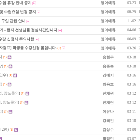
수업 휴강 안내 공지
영어에듀
03-23
 및 수업요일 변경 공지
영어에듀
08-29
 구입 관련 안내
영어에듀
11-02
불가 - 현지 선생님들 점심시간입니다
영어에듀
04-06
 수강 신청시 주의사항
영어에듀
06-09
자캠프] 학생들 수강신청 폼입니다.
영어에듀
03-26
(1)
다
송현우
03-18
(1)
)
송준승
03-18
(1)
연수)
김예지
03-16
(1)
)
최용호
03-16
(1)
, 양도문의)
진채원
03-12
(1)
 양도문의)
진채린
03-12
(1)
)
이유나
03-11
(1)
강혜인
03-10
2명)
김상수
03-09
(1)
황정민
03-07