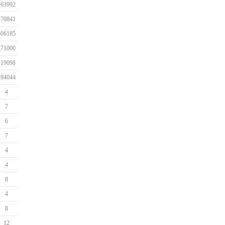
163992
170841
306185
271000
219098
294044
4
7
6
7
4
4
8
4
8
12