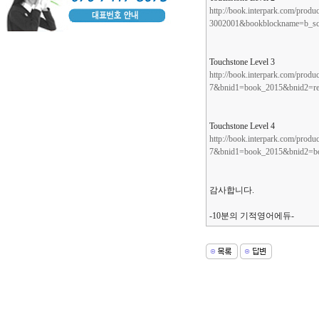
http://book.interpark.com/pr
3002001&bookblockname=b_sch
Touchstone Level 3
http://book.interpark.com/pr
7&bnid1=book_2015&bnid2=re
Touchstone Level 4
http://book.interpark.com/pr
7&bnid1=book_2015&bnid2=bo
감사합니다.
-10분의 기적영어에듀-