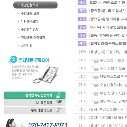
코로나 바이러스로 인한 
[중요공지] 1회 수업시간
[중요공지] 영어에듀 교재
2시~3시 사이 수업신청
[필독] 영어에듀 규정 및
[필자닷컴/호주퍼스트/필
7120
[휴강안내] 12월 25일,
7119
수강신청이 완료
7118
수강 신청 되셨습
7117
레벨테스트를 먼저
7116
수강신청합니다.
7115
수강 신청 되셨습
7114
안녕하세요. 영어
(필자) 수강신청합니다.
7113
(
7112
[휴강안내] 5월 1일 필
7111
[휴강안내]11월 2일,3