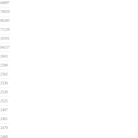
164097
170929
306285
271129
219191
294157
2603
2589
2562
2530
2529
2525
2497
2491
2479
2468