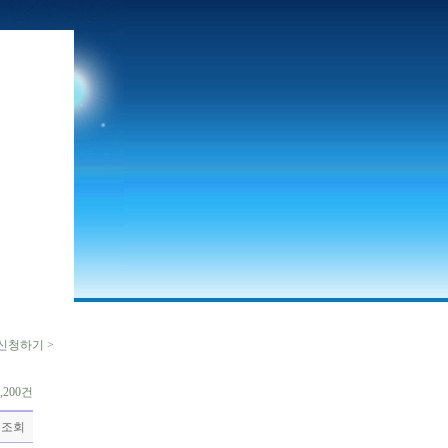
신청하기 >
,200건
조회