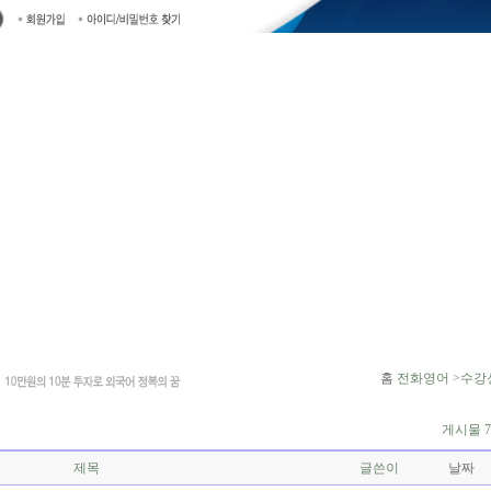
홈
전화영어 >수강
게시물 7
제목
글쓴이
날짜