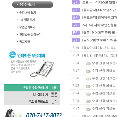
코로나 바이러스로 인한 
[중요공지] 1회 수업시간
[중요공지] 영어에듀 교재
2시~3시 사이 수업신청
[필독] 영어에듀 규정 및
[필자닷컴/호주퍼스트/필
7130
[휴강안내] 2월 16일 
7129
[휴강안내]11월 1일, 2
7128
수강 신청 되셨습
7127
수강 신청 되셨습
7126
수강 신청 되셨습
7125
수강 신청 되셨습
7124
수강 신청 되셨습
7123
수강 신청 되셨습
7122
수강 신청 되셨습
7121
[휴강안내]11월 30일 