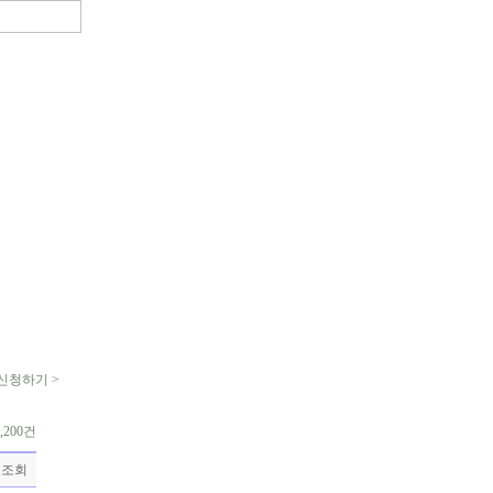
신청하기 >
,200건
조회