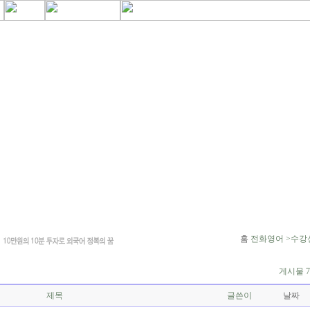
홈
전화영어 >수강
게시물 7
제목
글쓴이
날짜