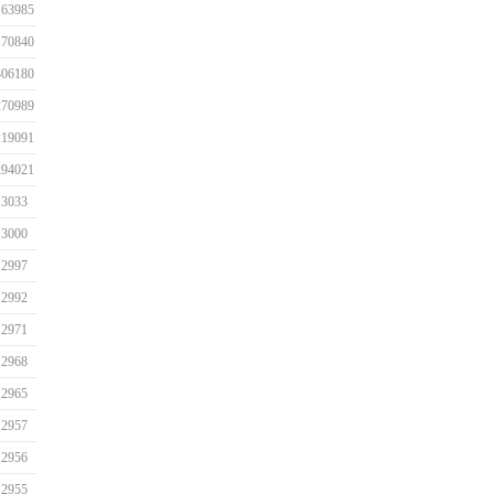
163985
170840
306180
270989
219091
294021
3033
3000
2997
2992
2971
2968
2965
2957
2956
2955