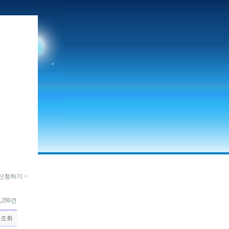
신청하기 >
,200건
조회