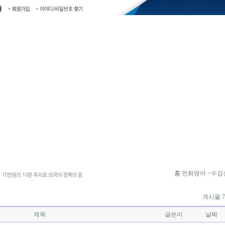
홈
전화영어 >수강
게시물 7
제목
글쓴이
날짜