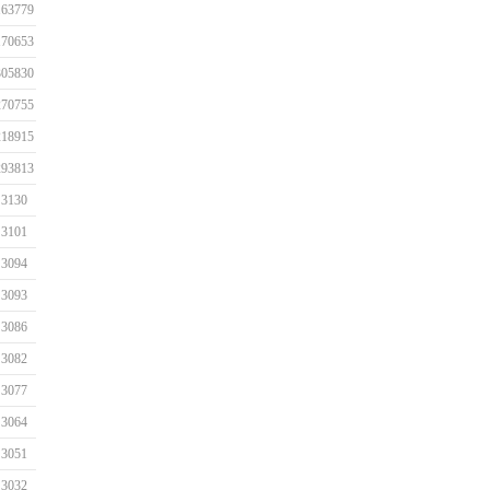
163779
170653
305830
270755
218915
293813
3130
3101
3094
3093
3086
3082
3077
3064
3051
3032