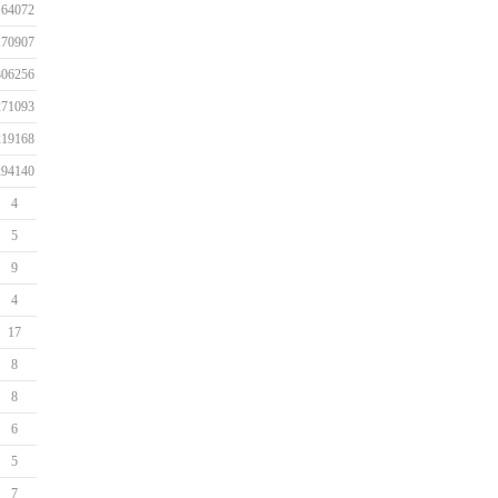
164072
170907
306256
271093
219168
294140
4
5
9
4
17
8
8
6
5
7