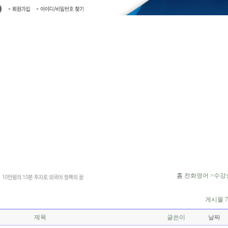
홈
전화영어 >수강
게시물 7
제목
글쓴이
날짜