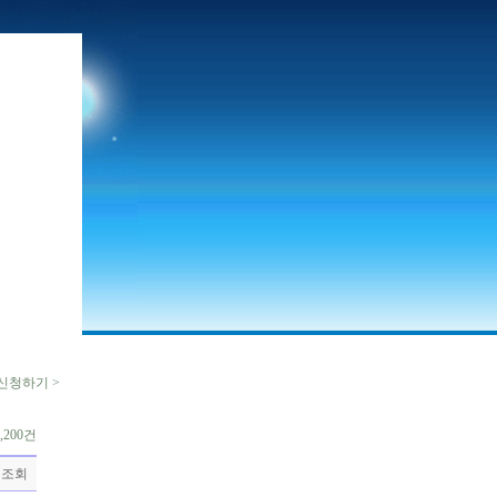
신청하기 >
,200건
조회