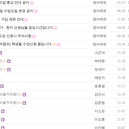
수업 휴강 안내 공지
영어에듀
03-23
 및 수업요일 변경 공지
영어에듀
08-29
 구입 관련 안내
영어에듀
11-02
불가 - 현지 선생님들 점심시간입니다
영어에듀
04-06
 수강 신청시 주의사항
영어에듀
06-09
자캠프] 학생들 수강신청 폼입니다.
영어에듀
03-26
(1)
고민석
11-26
)
박태현
11-20
(1)
)
장세미
11-20
(1)
배은지
11-18
송종걸
11-11
(필자닷컴)
김민서
11-10
(1)
(필자닷컴)
김준범
11-10
(1)
이소은
11-07
이도훈
11-07
이진혜
11-07