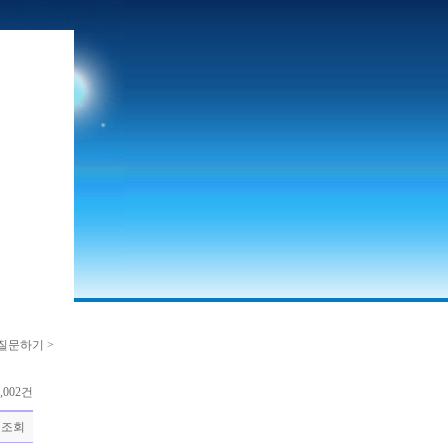
1질문하기 >
,002건
조회