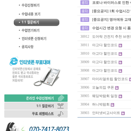
코로나 바이러스로 인한 
[중요공지] 1회 수업시간
[중요공지] 영어에듀 교재
수업시간 변경 요청 시 
30912
도어락 건전지 추천 브랜
30911
아고다 할인코드
30910
아고다 할인코드
30909
아고다 할인코드
30908
아고다 할인코드
30907
마이리얼트립 할인코드
30906
오늘의집 쿠폰
30905
웨딩박람회 일정
30904
허니박람회
30903
인터넷비교사이트