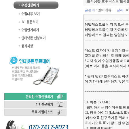
[필자닷컴/호주퍼스트/필자캠
글쓴이
:
영어에듀
날짜
: 0
ㅡㅡㅡㅡㅡㅡㅡㅡㅡㅡㅡㅡ
레벨테스트를 받지 않으신 분
레벨테스트를 먼저 완료하지 
레벨테스트 결과는 당일날 이
ㅡㅡㅡㅡㅡㅡㅡㅡㅡㅡㅡㅡ
테스트 결과에 안내 되어있는
교재를 준비하신 후 아래 폼
*교재 없이 수업진행을 해드
(바로 아래 폼을 복사하셔서 작
* 필자 닷컴/ 호주퍼스트 학생
이 기간내에 신청하지 않은 
=====================
01. 이름 (NAME):
- 희망하시는 영어이름도 반
02. 카톡 아이디 (kakaotalk ID)
-카카오톡 친구추가를 위해 
※카카오톡 ID가 없으면 수
03. 이메일 (Email):