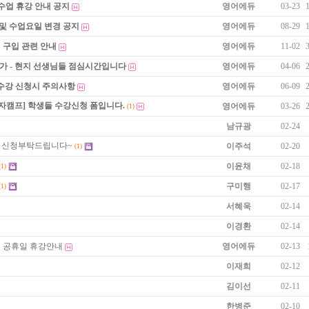
수업 휴강 안내 공지
영어에듀
03-23
 및 수업요일 변경 공지
영어에듀
08-29
 구입 관련 안내
영어에듀
11-02
불가 - 현지 선생님들 점심시간입니다
영어에듀
04-06
 수강 신청시 주의사항
영어에듀
06-09
자캠프] 학생들 수강신청 폼입니다.
영어에듀
03-26
(1)
남규광
02-24
어 신청부탁드립니다~
이주석
02-20
(1)
이윤채
02-18
(1)
구미행
02-17
(1)
서혜욱
02-14
이경환
02-14
5일 공휴일 휴강안내
영어에듀
02-13
이재희
02-12
김이선
02-11
한병준
02-10