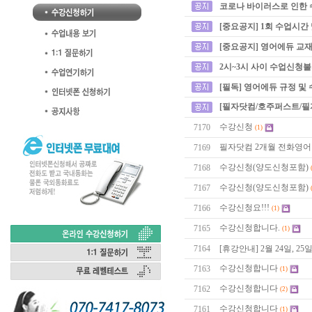
코로나 바이러스로 인한 
[중요공지] 1회 수업시간
[중요공지] 영어에듀 교재
2시~3시 사이 수업신청
[필독] 영어에듀 규정 및
[필자닷컴/호주퍼스트/필
수강신청
7170
(1)
필자닷컴 2개월 전화영
7169
수강신청(양도신청포함)
7168
수강신청(양도신청포함)
7167
수강신청요!!!
7166
(1)
수강신청합니다.
7165
(1)
7164
[휴강안내] 2월 24일, 2
수강신청합니다
7163
(1)
수강신청합니다
7162
(2)
수강신청합니다
7161
(1)