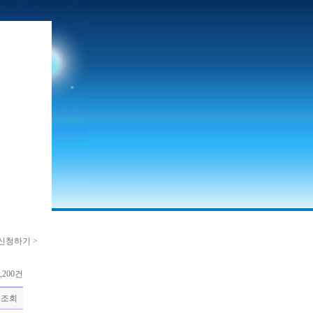
신청하기 >
,200건
조회