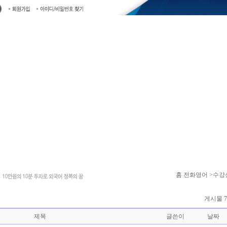
홈
전화영어 >수강
게시물 7
제목
글쓴이
날짜