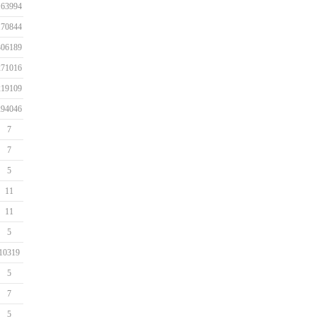
163994
170844
306189
271016
219109
294046
7
7
5
11
11
5
10319
5
7
5