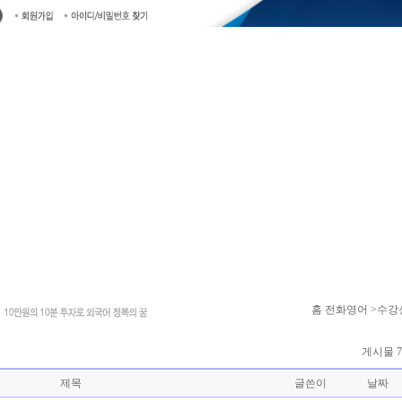
홈
전화영어 >수강
게시물 7
제목
글쓴이
날짜