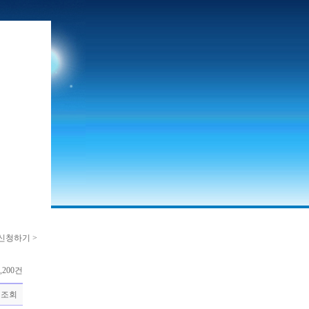
신청하기 >
,200건
조회