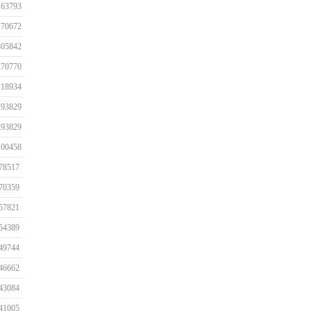
163793
170672
305842
270770
218934
293829
293829
100458
78517
70359
57821
54389
49744
46662
43084
41005