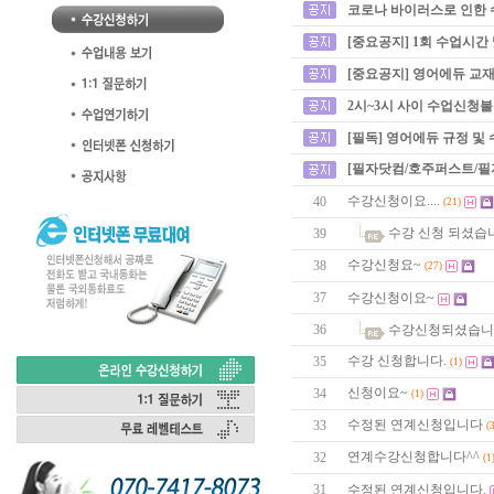
코로나 바이러스로 인한 
[중요공지] 1회 수업시간
[중요공지] 영어에듀 교재
2시~3시 사이 수업신청
[필독] 영어에듀 규정 및
[필자닷컴/호주퍼스트/필
수강신청이요....
40
(21)
수강 신청 되셨습
39
수강신청요~
38
(27)
37
수강신청이요~
36
수강신청되셨습니
수강 신청합니다.
35
(1)
신청이요~
34
(1)
수정된 연계신청입니다
33
(
연계수강신청합니다^^
32
(1
31
수정된 연계신청입니다.