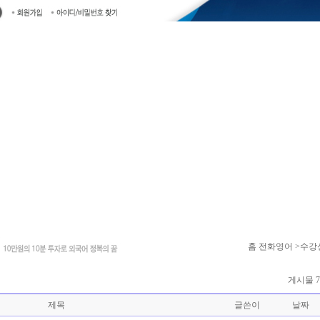
홈
전화영어 >수강
게시물 7
제목
글쓴이
날짜