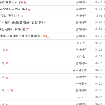
수업 휴강 안내 공지
영어에듀
03-23
 및 수업요일 변경 공지
영어에듀
08-29
 구입 관련 안내
영어에듀
11-02
불가 - 현지 선생님들 점심시간입니다
영어에듀
04-06
 수강 신청시 주의사항
영어에듀
06-09
자캠프] 학생들 수강신청 폼입니다.
영어에듀
03-26
(1)
아카샤
04-22
니다.
영어에듀
04-22
스마일
04-22
니다.
영어에듀
04-22
날막을순엄…
04-21
니다.
영어에듀
04-21
맘에들어
04-21
니다.
영어에듀
04-21
(14)
yeoni
04-18
니다.
영어에듀
04-20