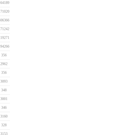
164189
171020
306366
271242
219271
294266
356
2962
356
3093
348
3001
346
3160
328
3153