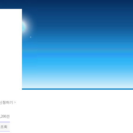
신청하기 >
,200건
조회