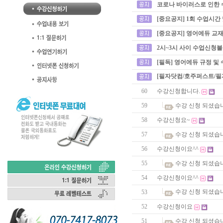
코로나 바이러스로 인한 
[중요공지] 1회 수업시간
[중요공지] 영어에듀 교재
2시~3시 사이 수업신청
[필독] 영어에듀 규정 및
[필자닷컴/호주퍼스트/필
60
수강신청합니다.
59
수강 신청 되셨습
58
수강신청요~
57
수강 신청 되셨습
56
수강신청이요^^
55
수강 신청 되셨습
54
수강신청이요^^
수강 신청 되셨습
53
52
수강신청이요
51
수강 신청 되셨습